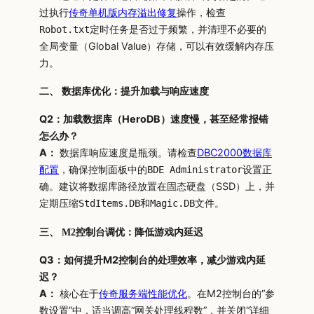
过执行
传奇单机版内存溢出修复
操作，检查
定时任务是否过于频繁，并清理不必要的
Robot.txt
全局变量（Global Value）存储，可以有效缓解内存压
力。
二、 数据库优化：提升加载与响应速度
Q2：加载数据库（HeroDB）速度慢，甚至经常报错
怎么办？
A：
数据库响应速度是瓶颈。请检查
DBC2000数据库
配置
，确保控制面板中的
设置正
BDE Administrator
确。建议将数据库路径放置在固态硬盘（SSD）上，并
定期压缩
和
文件。
StdItems.DB
Magic.DB
三、 M2控制台调优：降低游戏内延迟
Q3：如何提升M2控制台的处理效率，减少游戏内延
迟？
A：
核心在于
传奇服务端性能优化
。在M2控制台的“参
数设置”中，适当调高“网关处理线程数”，并关闭“详细