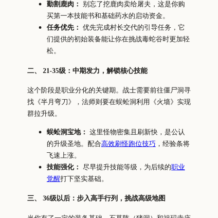
勤割鹿肉：
别忘了挖鹿肉卖给屠夫，这是你购
买第一本技能书和基础药水的启动资金。
任务优先：
优先完成村长交代的引导任务，它
们提供的初始装备能让你在挑战毒蛇谷时更加轻
松。
二、 21-35级：中期发力，解锁核心技能
这个阶段是职业分化的关键期。战士需要前往僵尸洞寻
找《半月弯刀》，法师则要在蜈蚣洞利用《火墙》实现
群拉升级。
蜈蚣洞宝地：
这里怪物密集且刷新快，是公认
的升级圣地。配合
高效刷怪跑位技巧
，经验条将
飞速上涨。
技能强化：
尽早提升技能等级，为后续的
职业
觉醒
打下坚实基础。
三、 36级以后：步入高手行列，挑战高级地图
当你有了一定的装备基础，石墓阵（猪洞）和祖玛寺庙