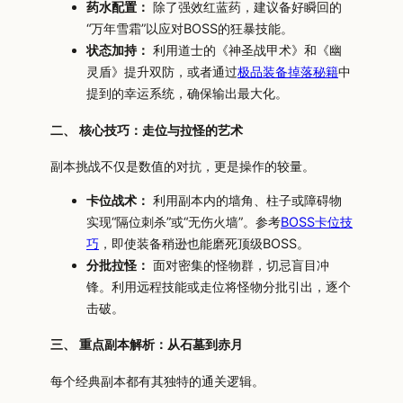
药水配置：
除了强效红蓝药，建议备好瞬回的
“万年雪霜”以应对BOSS的狂暴技能。
状态加持：
利用道士的《神圣战甲术》和《幽
灵盾》提升双防，或者通过
极品装备掉落秘籍
中
提到的幸运系统，确保输出最大化。
二、 核心技巧：走位与拉怪的艺术
副本挑战不仅是数值的对抗，更是操作的较量。
卡位战术：
利用副本内的墙角、柱子或障碍物
实现“隔位刺杀”或“无伤火墙”。参考
BOSS卡位技
巧
，即使装备稍逊也能磨死顶级BOSS。
分批拉怪：
面对密集的怪物群，切忌盲目冲
锋。利用远程技能或走位将怪物分批引出，逐个
击破。
三、 重点副本解析：从石墓到赤月
每个经典副本都有其独特的通关逻辑。