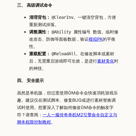
三、 高级调试命令
清理背包：
。一键清空背包，方便
@ClearInv
重新测试掉落。
调整属性：
。临时修
@Ability 属性编号 数值
改攻击、防御等面板数据，验证
模拟PK
的平衡
性。
重载配置：
。在修改脚本或素材
@ReloadAll
后，无需重启游戏即可生效，是进行
素材美化
时
的神技。
四、 安全提示
虽然是单机版，但过度使用GM命令会快速消耗游戏乐
趣。建议仅在测试脚本、修复BUG或进行素材替换调
试时使用。想要深入了解如何修改GM命令的触发字
符？请查阅：
一人一服传奇单机M2引擎命令自定义与
脚本权限控制教程
。