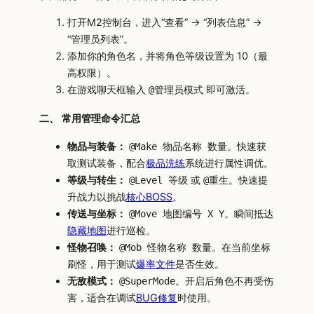
打开M2控制台，进入“查看” -> “列表信息” ->
“管理员列表”。
添加你的角色名，并将角色等级设置为 10（最
高权限）。
在游戏聊天框输入
即可激活。
@管理员模式
二、 常用管理命令汇总
物品与装备：
。快速获
@Make 物品名称 数量
取测试装备，配合
极品洗练
系统进行属性调优。
等级与转生：
或
。快速提
@Level 等级
@重生
升战力以挑战
核心BOSS
。
传送与坐标：
。瞬间抵达
@Move 地图编号 X Y
隐藏地图
进行巡检。
怪物召唤：
。在当前坐标
@Mob 怪物名称 数量
刷怪，用于测试
爆率文件
是否生效。
无敌模式：
。开启后角色不再受伤
@SuperMode
害，适合在调试
BUG修复
时使用。