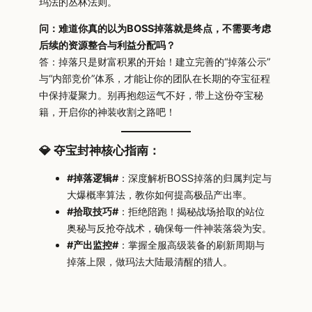
玛法的丛林法则。
问：难道你真的以为BOSS掉落就是终点，不需要考虑
后续的资源整合与利益分配吗？
答：掉落只是财富积累的开始！建立完善的“掉落公示”
与“内部竞价”体系，才能让你的团队在长期的夺宝征程
中保持凝聚力。别再抱怨运气不好，带上这份夺宝秘
籍，开启你的神装收割之路吧！
💎 夺宝封神核心指南：
#掉落逻辑#
：深度解析BOSS掉落的归属判定与
大爆概率算法，教你如何提高极品产出率。
#拾取技巧#
：拒绝陪跑！揭秘战场拾取的站位
奥秘与反抢夺战术，确保每一件神装落袋为安。
#产出监控#
：掌握全服高级装备的刷新周期与
掉落上限，做玛法大陆最清醒的猎人。