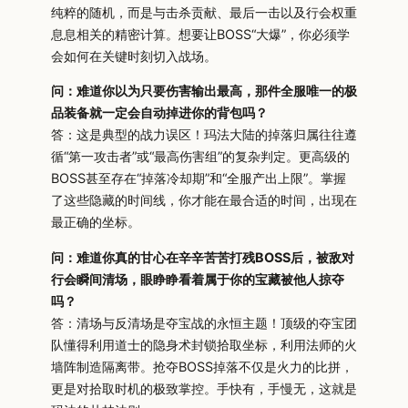
纯粹的随机，而是与击杀贡献、最后一击以及行会权重
息息相关的精密计算。想要让BOSS“大爆”，你必须学
会如何在关键时刻切入战场。
问：难道你以为只要伤害输出最高，那件全服唯一的极
品装备就一定会自动掉进你的背包吗？
答：这是典型的战力误区！玛法大陆的掉落归属往往遵
循“第一攻击者”或“最高伤害组”的复杂判定。更高级的
BOSS甚至存在“掉落冷却期”和“全服产出上限”。掌握
了这些隐藏的时间线，你才能在最合适的时间，出现在
最正确的坐标。
问：难道你真的甘心在辛辛苦苦打残BOSS后，被敌对
行会瞬间清场，眼睁睁看着属于你的宝藏被他人掠夺
吗？
答：清场与反清场是夺宝战的永恒主题！顶级的夺宝团
队懂得利用道士的隐身术封锁拾取坐标，利用法师的火
墙阵制造隔离带。抢夺BOSS掉落不仅是火力的比拼，
更是对拾取时机的极致掌控。手快有，手慢无，这就是