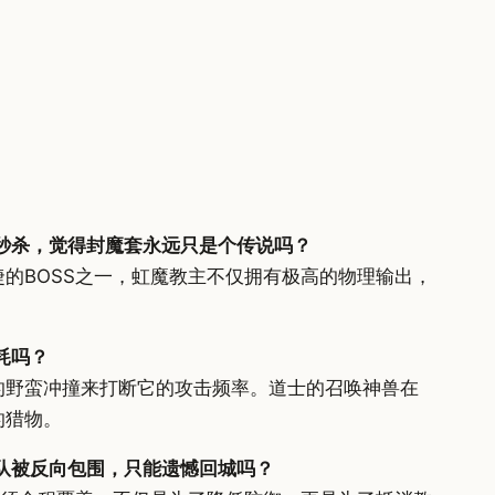
秒杀，觉得封魔套永远只是个传说吗？
的BOSS之一，虹魔教主不仅拥有极高的物理输出，
耗吗？
的野蛮冲撞来打断它的攻击频率。道士的召唤神兽在
的猎物。
队被反向包围，只能遗憾回城吗？