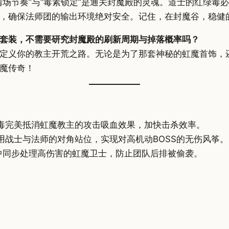
清场节奏”与“毒素锁定”是通关封魔殿的灵魂。道士的红绿毒
，确保法师团的输出环境绝对安全。记住，在封魔谷，稳健
套装，不需要研究封魔殿的刷新周期与掉落概率吗？
定义你的教主开荒之路。无论是为了那套神秘的虹魔首饰，
魔传奇！
毒完美抵消虹魔教主的攻击吸血效果，加快击杀效率。
用战士与法师的对角站位，实现对高机动BOSS的无伤风筝。
战中同步处理高伤害的虹魔卫士，防止团队后排被偷袭。