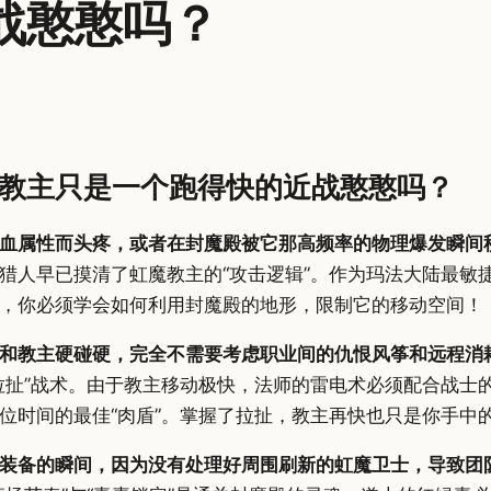
战憨憨吗？
教主只是一个跑得快的近战憨憨吗？
血属性而头疼，或者在封魔殿被它那高频率的物理爆发瞬间
猎人早已摸清了虹魔教主的“攻击逻辑”。作为玛法大陆最敏捷
，你必须学会如何利用封魔殿的地形，限制它的移动空间！
和教主硬碰硬，完全不需要考虑职业间的仇恨风筝和远程消
拉扯”战术。由于教主移动极快，法师的雷电术必须配合战士
位时间的最佳“肉盾”。掌握了拉扯，教主再快也只是你手中
装备的瞬间，因为没有处理好周围刷新的虹魔卫士，导致团