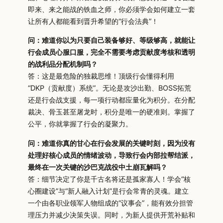
即来、来之能战的铁血之师，你必须学会如何建立一套
让所有人都能看到晋升希望的“行会法典”！
问：难道你以为只要自己装备够好、等级够高，就能让
行会成员心服口服，完全不需要考虑贡献度考核和透明
的战利品分配机制吗？
答：这是最危险的独裁思维！顶级行会懂得利用
“DKP（贡献度）系统”。无论是攻沙出勤、BOSS拓荒
还是行会战支援，每一项行动都应量化为积分。在分配
裁决、骨玉甚至屠龙时，积分是唯一的硬准则。掌握了
公平，你就掌握了行会的凝聚力。
问：难道你真的甘心在行会发展的关键时刻，因为没有
处理好核心成员的情绪波动，导致行会内部拉帮结派，
最终在一次关键的沙巴克战役中土崩瓦解吗？
答：细节决定了你是千古名将还是孤家寡人！学会“核
心圈建设”与“新人融入计划”是行会常青的灵魂。建立
一个由各职业领军人物组成的“议事会”，能有效分担管
理压力并减少决策失误。同时，为新人提供开荒补贴和