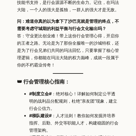
技能书支持，是行会源源不断的生命力。记住，在玛法
大陆，一个人的强大是孤独，一群人的强大才是无敌。
问：难道你真的以为拿下了沙巴克就是管理的终点，不
需要考虑守城期的利益平衡与行会文化输出吗？
答：守业更比创业难！带上这份行会管理心得，开启你
的王者之路。无论是为了那份全服唯一的沙城特权，还
是为了行会兄弟们共同的玛法回忆，只要掌握了核心管
理逻辑，你都能在玛法大陆的权力巅峰，成就一段属于
你的不朽霸业传奇！
👑 行会管理核心指南：
#制度立会#
：绝对核心！详解如何制定公平透
明的战利品分配规则，杜绝“亲友团”现象，建立
行会公信力。
#梯队建设#
：人才法则！教你如何发掘并培养
指挥、后勤、外交等职能人才，构建稳固的行会
管理架构。