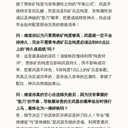
握了黑铁矿纯度与首饰属性之间的“平衡公式”。武器升
级绝非盲目乱砸，而是涉及到矿石总纯度、首饰属性加
成以及神秘的“垫刀”概率。想要成就绝世神兵，你必须
学会如何配置那份完美的熔炼清单！
问：难道你以为只要黑铁矿纯度够高，武器就一定不会
掉持久，完全不需要考虑矿石总纯度必须达到60点以
上的“持久保底线”吗？
答：这是最基础的误区！顶级铁匠懂得利用“纯度对
冲”。黑铁矿的纯度仅影响武器持久，而不影响成功
率。想要武器不掉色，5块纯度12以上的矿石是标配。
而真正决定成功率的，是你放入首饰的总属性。掌握了
配比，神兵自然稳如泰山。
问：难道你真的甘心在连续失败后，因为没有掌握好
“垫刀”的节奏，导致最珍贵的主武器在概率低谷时强行
上马，最终化为一滩碎铁吗？
答：细节决定了你是铁匠宗师还是碎刀狂人！学会“规
律捕捉”与“首饰梯队”是武器升级的灵魂。利用普通武