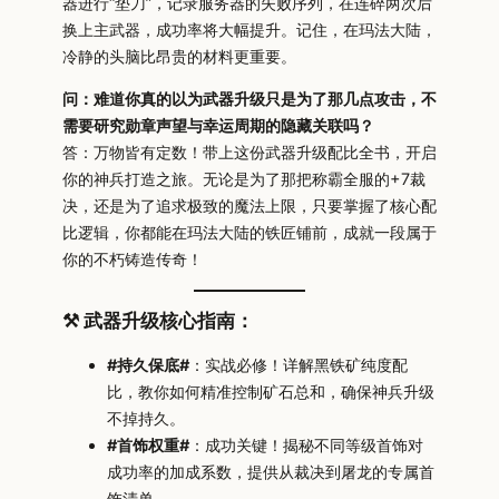
器进行“垫刀”，记录服务器的失败序列，在连碎两次后
换上主武器，成功率将大幅提升。记住，在玛法大陆，
冷静的头脑比昂贵的材料更重要。
问：难道你真的以为武器升级只是为了那几点攻击，不
需要研究勋章声望与幸运周期的隐藏关联吗？
答：万物皆有定数！带上这份武器升级配比全书，开启
你的神兵打造之旅。无论是为了那把称霸全服的+7裁
决，还是为了追求极致的魔法上限，只要掌握了核心配
比逻辑，你都能在玛法大陆的铁匠铺前，成就一段属于
你的不朽铸造传奇！
⚒️ 武器升级核心指南：
#持久保底#
：实战必修！详解黑铁矿纯度配
比，教你如何精准控制矿石总和，确保神兵升级
不掉持久。
#首饰权重#
：成功关键！揭秘不同等级首饰对
成功率的加成系数，提供从裁决到屠龙的专属首
饰清单。