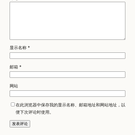
显示名称
*
邮箱
*
网站
在此浏览器中保存我的显示名称、邮箱地址和网站地址，以
便下次评论时使用。