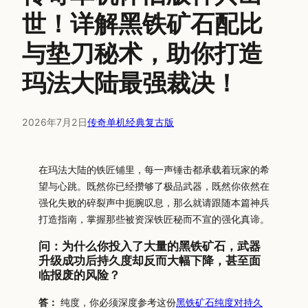
世！详解黑铁矿石配比
与垫刀秘术，助你打造
玛法大陆最强裁决！
2026年7月2日
传奇单机经典复古版
在玛法大陆的铁匠铺里，每一声锤击都承载着玩家的希
望与心跳。既然你已经攒够了极品武器，既然你依然在
强化失败的碎裂声中扼腕叹息，那么就请跟随本篇神兵
打造指南，掌握那些被资深铁匠秘而不宣的强化真谛。
问：为什么你投入了大量的黑铁矿石，武器
升级成功后持久度却反而大幅下降，甚至面
临报废的风险？
答：
纯度，你必须深度参考这份
黑铁矿石纯度对持久