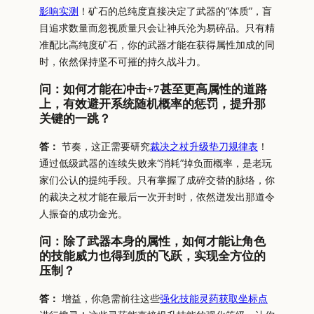
影响实测
！矿石的总纯度直接决定了武器的“体质”，盲
目追求数量而忽视质量只会让神兵沦为易碎品。只有精
准配比高纯度矿石，你的武器才能在获得属性加成的同
时，依然保持坚不可摧的持久战斗力。
问：如何才能在冲击+7甚至更高属性的道路
上，有效避开系统随机概率的惩罚，提升那
关键的一跳？
答：
节奏，这正需要研究
裁决之杖升级垫刀规律表
！
通过低级武器的连续失败来“消耗”掉负面概率，是老玩
家们公认的提纯手段。只有掌握了成碎交替的脉络，你
的裁决之杖才能在最后一次开封时，依然迸发出那道令
人振奋的成功金光。
问：除了武器本身的属性，如何才能让角色
的技能威力也得到质的飞跃，实现全方位的
压制？
答：
增益，你急需前往这些
强化技能灵药获取坐标点