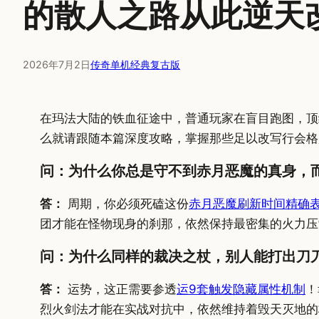
的散人之路从此逆天
2026年7月2日
传奇单机经典复古版
在玛法大陆的铁血征途中，普通玩家在盲目跑图，顶
么就请跟随本篇深度攻略，掌握那些足以改写行会格
问：为什么你总是守不到赤月恶魔的真身，而
答：
周期，你必须死磕这份
赤月恶魔刷新时间精确
团才能在怪物现身的刹那，依然保持最密集的火力压
问：为什么同样的裁决之杖，别人能打出刀
答：
运势，这正需要参透
运9套触发隐藏属性机制
！
烈火剑法才能在实战对抗中，依然维持着毁天灭地的