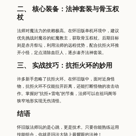
二、 核心装备：法神套装与骨玉权
杖
法师对魔法力的依赖极高。在怀旧版单机环境中，建议
优先挑战封魔谷的虹魔教主，获取骨玉权杖。后期目标
则是赤月祭坛，利用法师的远程优势，配合抗拒火环推
开小怪，定点清除血巨人，逐步凑齐法神套装。
三、 实战技巧：抗拒火环的妙用
许多新手忽略了抗拒火环。在怀旧版中，面对近身怪
物，抗拒火环不仅能拉开距离，还能打断怪物的攻击动
作。掌握好“抗拒+雷电”的节奏，法师可以在祖玛阁等
狭窄地形实现无伤清怪。
结语
怀旧版法师玩的是心跳，更是技术。只要你能熟练运用
技能组合，你就是玛法大陆上最耀眼的法神！