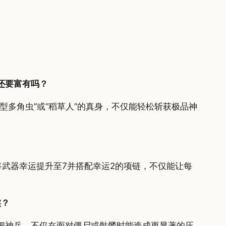
还要富有吗？
多角虫”或“稻草人”的真身，不仅能轻松斩获极品神
武器幸运提升至7并搭配幸运2的项链，不仅能让每
实？
把神兵，不仅在面对僵尸或骷髅时能造成更显著的压