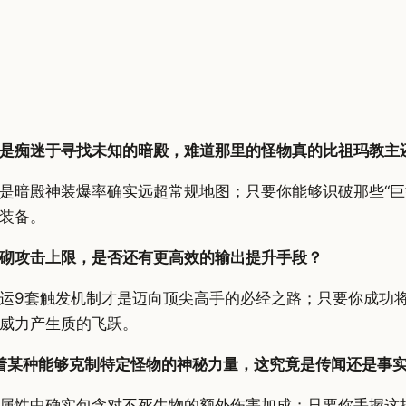
是痴迷于寻找未知的暗殿，难道那里的怪物真的比祖玛教主
是暗殿神装爆率确实远超常规地图；只要你能够识破那些“巨型
装备。
砌攻击上限，是否还有更高效的输出提升手段？
运9套触发机制才是迈向顶尖高手的必经之路；只要你成功将
威力产生质的飞跃。
藏着某种能够克制特定怪物的神秘力量，这究竟是传闻还是事
属性中确实包含对不死生物的额外伤害加成；只要你手握这