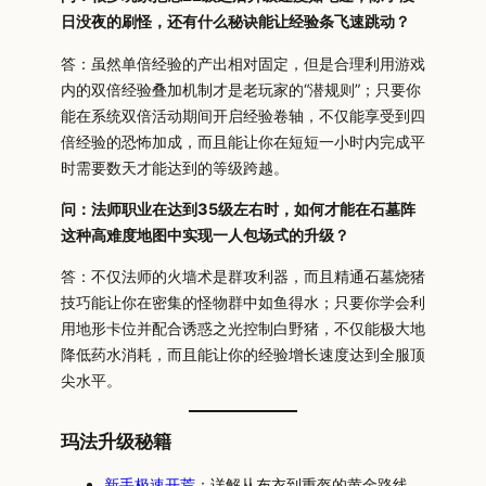
日没夜的刷怪，还有什么秘诀能让经验条飞速跳动？
答：虽然单倍经验的产出相对固定，但是合理利用游戏
内的双倍经验叠加机制才是老玩家的“潜规则”；只要你
能在系统双倍活动期间开启经验卷轴，不仅能享受到四
倍经验的恐怖加成，而且能让你在短短一小时内完成平
时需要数天才能达到的等级跨越。
问：法师职业在达到35级左右时，如何才能在石墓阵
这种高难度地图中实现一人包场式的升级？
答：不仅法师的火墙术是群攻利器，而且精通石墓烧猪
技巧能让你在密集的怪物群中如鱼得水；只要你学会利
用地形卡位并配合诱惑之光控制白野猪，不仅能极大地
降低药水消耗，而且能让你的经验增长速度达到全服顶
尖水平。
玛法升级秘籍
新手极速开荒
：详解从布衣到重盔的黄金路线，