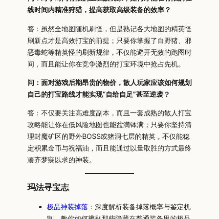
线时间内精准狩猎，提高获取高级装备的效率？
答：虽然全地图随机刷怪，但是熟记各大地图的精英怪
刷新点才是高效打宝的前提；只要你掌握了白野猪、邪
恶毒蛇等精英怪的刷新规律，不仅能避开无效的跑图时
间，而且能让你在竞争激烈的打宝环境中抢占先机。
问：面对游戏后期昂贵的物价，散人玩家应该如何规划
自己的打宝路线才能实现“自给自足”甚至逆袭？
答：不仅要关注高难度副本，而且一套成熟的散人打宝
攻略能让你在低风险地图也能盆满钵满；只要你坚持清
理封魔矿区的野外BOSS或猪洞七层的精英，不仅能稳
定积累金币与祝福油，而且能通过以量取胜的方式最终
凑齐梦寐以求的神装。
玛法寻宝志
极品神装掉落
：深度解析装备掉落概率与鉴定机
制，教你如何辨别那些隐藏在普通装备里的极品