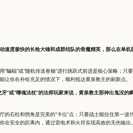
动速度极快的长枪大锤和成群结队的骨魔精英，那么在单机
用“蝙蝠”或“随机传送卷轴”进行跳跃式前进是核心策略；只
能让你在补给充足的情况下，顺利抵达黄泉教主的刷新点。
龙牙”或“嗜魂法杖”的法师玩家来说，黄泉教主那神出鬼没的
厅的石柱和拐角是完美的“卡位”点；只要战士能拉住第一波
你在安全的距离内，通过雷电术和火符实现高效的无伤输出