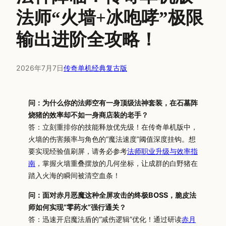
法师“火墙+冰咆哮”极限
输出进阶全攻略！
2026年7月7日
传奇单机经典复古版
问：为什么你的法师空有一身顶级法神套装，在石墓阵
烧猪的效率却不如一身商店装的老手？
答：立刻重排你的技能释放优先级！在传奇单机版中，
火墙的伤害频率与角色的“魔法速度”阈值深度挂钩。想
要实现经验值刷屏，请务必参考
法师职业升级与效率指
南
，掌握火墙重叠摆放的几何坐标，让成群的白野猪在
踏入火海的瞬间被清空血条！
问：面对赤月恶魔这种全屏攻击的终极BOSS，脆皮法
师如何实现“零药水”强行通关？
答：迅速开启魔法盾的“减伤逻辑”优化！通过研读
赤月