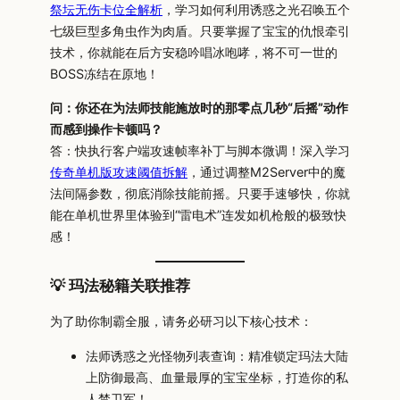
祭坛无伤卡位全解析
，学习如何利用诱惑之光召唤五个
七级巨型多角虫作为肉盾。只要掌握了宝宝的仇恨牵引
技术，你就能在后方安稳吟唱冰咆哮，将不可一世的
BOSS冻结在原地！
问：你还在为法师技能施放时的那零点几秒“后摇”动作
而感到操作卡顿吗？
答：快执行客户端攻速帧率补丁与脚本微调！深入学习
传奇单机版攻速阈值拆解
，通过调整M2Server中的魔
法间隔参数，彻底消除技能前摇。只要手速够快，你就
能在单机世界里体验到“雷电术”连发如机枪般的极致快
感！
💡 玛法秘籍关联推荐
为了助你制霸全服，请务必研习以下核心技术：
法师诱惑之光怪物列表查询：精准锁定玛法大陆
上防御最高、血量最厚的宝宝坐标，打造你的私
人禁卫军！