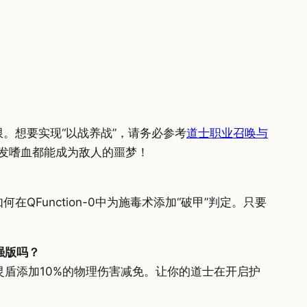
。想要实现“以战养战”，请务必参考
道士职业召唤与
每一发嗜血都能成为敌人的噩梦！
在QFunction-0中为施毒术添加“破甲”判定。只要
强版吗？
灵盾添加10%的物理伤害减免。让你的道士在开启护