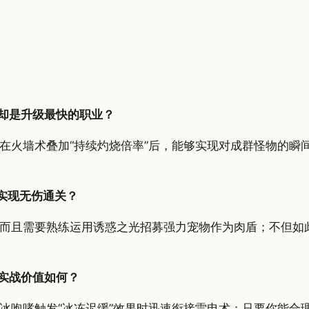
中却是升级最快的职业？
且在火墙术叠加“持续灼烧倍率”后，能够实现对成群怪物的
实现无伤通关？
而且需要熟练运用诱惑之光招募强力宠物作为肉盾；不但如
，实战价值如何？
冰咆哮触发“冰冻迟缓”效果时迅速衔接雷电术；只要你能合