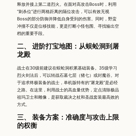
释放并接上第二道烈火。在面对高攻击Boss时，利用
“刺杀位”进行两格距离的隔位攻击，可以有效无视
Boss的部分防御并降低自身受到的伤害。同时，野蛮
冲撞不仅是位移技能，更是打断小怪包围、寻找输出空
档的重要手段。
二、 进阶打宝地图：从蜈蚣洞到屠
龙殿
战士在30级前建议在蜈蚣洞积累基础装备。35级学习
烈火剑法后，可以转战石墓七层（猪七）或封魔谷。对
于追求终极装备的战士，单机版特有的“屠龙殿”是必经
之路。在这里，利用战士的高血量优势，定点清除极品
祖玛卫士和雕像，是获取裁决之杖和圣战套装最高效的
方式。
三、 装备方案：准确度与攻击上限
的权衡