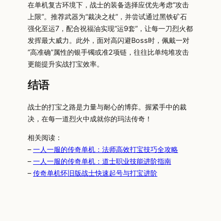
在单机复古环境下，战士的装备选择应优先考虑“攻击
上限”。推荐武器为“裁决之杖”，并尝试通过黑铁矿石
强化至运7，配合祝福油实现“运9套”，让每一刀烈火都
发挥最大威力。此外，面对高闪避Boss时，佩戴一对
“高准确”属性的银手镯或准2项链，往往比单纯堆攻击
更能提升实战打宝效率。
结语
战士的打宝之路是力量与耐心的博弈。握紧手中的裁
决，在每一道烈火中成就你的玛法传奇！
相关阅读：
–
一人一服的传奇单机：法师高效打宝技巧全攻略
–
一人一服的传奇单机：道士职业技能进阶指南
–
传奇单机怀旧版战士快速起号与打宝进阶