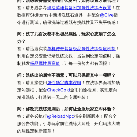
问：洗练装备需要消耗什么材料，如何设置才最合理？
答：请务必参考
玛法英雄装备附加属性洗练石设置
！在
数据库StdItems中新增洗练石道具，并配合
@Give
指
令进行测试，确保洗练过程既有挑战性又不失平衡感！
问：洗了几百次都不出极品属性，玩家心态崩了怎么
办？
答：请迅速实装
单机传奇装备极品属性洗练保底机制
！
利用自定义变量记录洗练次数，当达到设定阈值时，强
制触发
极品属性最高值
，让每一份努力都有回报！
问：洗练出的属性不满意，可以只保留其中一项吗？
答：请直接使用
属性锁定脚本逻辑
！在洗练界面增加锁
定勾选框，配合
CheckGold
金币扣除检测，实现定向
精准洗练，打造独一无二的专属神装！
问：修改完洗练规则后，如何让全服玩家立即体验？
答：请务必执行
@ReloadNpc
指令刷新脚本！配合全
服公告功能，引导玩家前往洗练大师处，开启玛法大陆
的属性定制新篇章！