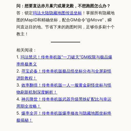
问：想要直达赤月巢穴或屠龙殿，不想跑图怎么办？
答：锁定
玛法大陆隐藏地图传送坐标
！掌握所有隐藏地
图的MapID和精确坐标，配合GM命令“@Move”，瞬
间直达目的地。节省下来的跑图时间，足够你多刷十个
教主！
相关阅读：
1.
玛法禁忌！传奇单机版“一刀破天”GM权限与极品爆
率终极奥义
2.
寻宝必备！传奇单机版极品怪坐标分布与全屏刷怪
进阶教程！
3.
效率翻倍！传奇单机版一人一服黄金刷怪坐标与怪
物刷新机制深度解析！
4.
神兵降世！传奇单机版武器升级黑铁矿配比与幸运
周期全攻略！
5.
爆率全开！传奇单机版爆率修改与隐藏地图坐标终
极揭秘！