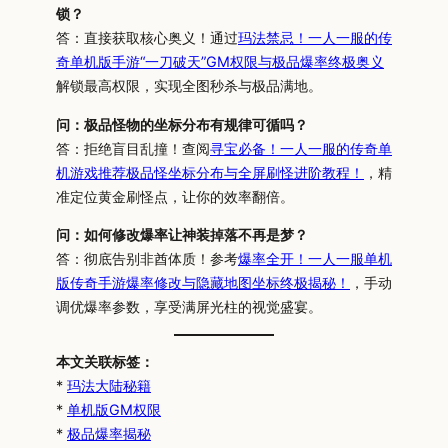
锁？
答：直接获取核心奥义！通过
玛法禁忌！一人一服的传
奇单机版手游“一刀破天”GM权限与极品爆率终极奥义
解锁最高权限，实现全图秒杀与极品满地。
问：极品怪物的坐标分布有规律可循吗？
答：拒绝盲目乱撞！查阅
寻宝必备！一人一服的传奇单
机游戏推荐极品怪坐标分布与全屏刷怪进阶教程！
，精
准定位黄金刷怪点，让你的效率翻倍。
问：如何修改爆率让神装掉落不再是梦？
答：彻底告别非酋体质！参考
爆率全开！一人一服单机
版传奇手游爆率修改与隐藏地图坐标终极揭秘！
，手动
调优爆率参数，享受满屏光柱的视觉盛宴。
本文关联标签：
*
玛法大陆秘籍
*
单机版GM权限
*
极品爆率揭秘