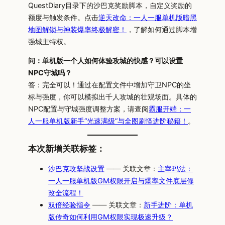
QuestDiary目录下的沙巴克奖励脚本，自定义奖励的
额度与触发条件。点击
逆天改命：一人一服单机版暗黑
地图解锁与神装爆率终极解密！
，了解如何通过脚本增
强城主特权。
问：单机版一个人如何体验攻城的快感？可以设置
NPC守城吗？
答：完全可以！通过在配置文件中增加守卫NPC的坐
标与强度，你可以模拟出千人攻城的壮观场面。具体的
NPC配置与守城强度调整方案，请查阅
霸服开端：一
人一服单机版新手“光速满级”与全图刷怪进阶秘籍！
。
本次新增关联标签：
沙巴克攻坚战设置
—— 关联文章：
主宰玛法：
一人一服单机版GM权限开启与爆率文件底层修
改全流程！
双倍经验指令
—— 关联文章：
新手进阶：单机
版传奇如何利用GM权限实现极速升级？