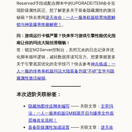
Reserved字段或配合脚本中的UPGRADEITEM命令实
现阶级属性跃迁。想了解更多关于装备隐藏属性的激活
秘籍？快去查阅
逆天改命：一人一服单机版暗黑地图解
锁与神装爆率终极解密！
。
问：游戏运行卡顿严重？快来学习游戏引擎性能优化指
南让你的玛法大陆丝滑顺畅！
答：锁定M2Server控制台，关闭冗余的日志记录并优
化脚本循环逻辑，减轻数据库读写压力。想要掌握更多
关于引擎底层优化的玄学技巧？快去参考
神兵炼成：一
人一服的传奇单机版玛法大陆装备升级“不碎”玄学与隐
藏属性激活秘籍
。
本次进阶关联标签：
隐藏地图传送脚本编写
—— 关联文章：
主宰玛
法：一人一服单机版GM权限开启与爆率文件底
层修改全流程！
装备阶级属性加成设置
—— 关联文章：
逆天改