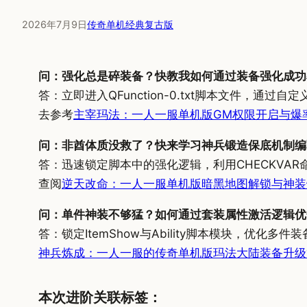
2026年7月9日
传奇单机经典复古版
问：强化总是碎装备？快教我如何通过装备强化成功
答：立即进入QFunction-0.txt脚本文件，
去参考
主宰玛法：一人一服单机版GM权限开启与爆
问：非酋体质没救了？快来学习神兵锻造保底机制编
答：迅速锁定脚本中的强化逻辑，利用CHECKV
查阅
逆天改命：一人一服单机版暗黑地图解锁与神装
问：单件神装不够猛？如何通过套装属性激活逻辑优
答：锁定ItemShow与Ability脚本模块，
神兵炼成：一人一服的传奇单机版玛法大陆装备升级
本次进阶关联标签：