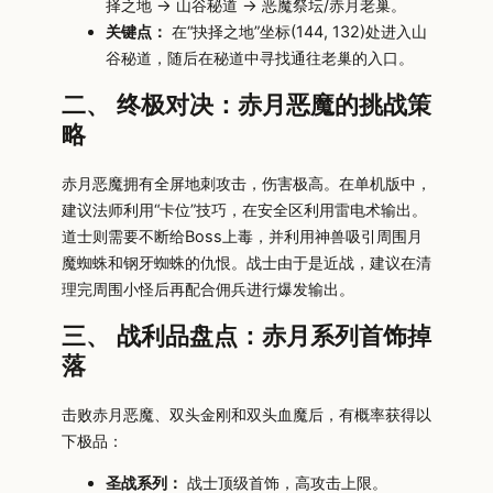
择之地 → 山谷秘道 → 恶魔祭坛/赤月老巢。
关键点：
在“抉择之地”坐标(144, 132)处进入山
谷秘道，随后在秘道中寻找通往老巢的入口。
二、 终极对决：赤月恶魔的挑战策
略
赤月恶魔拥有全屏地刺攻击，伤害极高。在单机版中，
建议法师利用“卡位”技巧，在安全区利用雷电术输出。
道士则需要不断给Boss上毒，并利用神兽吸引周围月
魔蜘蛛和钢牙蜘蛛的仇恨。战士由于是近战，建议在清
理完周围小怪后再配合佣兵进行爆发输出。
三、 战利品盘点：赤月系列首饰掉
落
击败赤月恶魔、双头金刚和双头血魔后，有概率获得以
下极品：
圣战系列：
战士顶级首饰，高攻击上限。