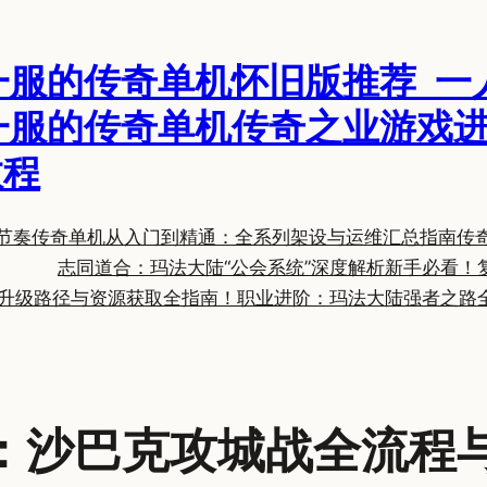
一服的传奇单机怀旧版推荐_一
一服的传奇单机传奇之业游戏进
教程
节奏
传奇单机从入门到精通：全系列架设与运维汇总指南
传
志同道合：玛法大陆“公会系统”深度解析
新手必看！
升级路径与资源获取全指南！
职业进阶：玛法大陆强者之路
：沙巴克攻城战全流程