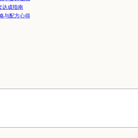
套达成指南
略与配方心得