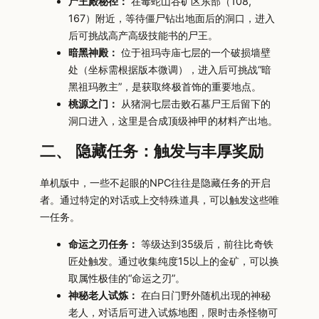
尸王殿秘径：
在毒蛇山谷矿区东部（108,
167）附近，等待僵尸钻出地面后的洞口，进入
后可挑战高产高级技能书的尸王。
暗黑神殿：
位于祖玛寺庙七层的一个破损墙壁
处（坐标需根据版本微调），进入后可挑战“暗
黑祖玛教主”，是获取终极首饰的重要地点。
桃源之门：
从猪洞七层击败石墓尸王后留下的
洞口进入，这里是合成顶级神甲的材料产出地。
二、 隐藏任务：触发与丰厚奖励
单机版中，一些不起眼的NPC往往是隐藏任务的开启
者。通过特定的对话或上交特殊道具，可以触发这些唯
一任务。
命运之刃任务：
等级达到35级后，前往比奇铁
匠处触发。通过收集纯度15以上的金矿，可以换
取属性极佳的“命运之刃”。
神秘老人试炼：
在白日门野外随机出现的神秘
老人，对话后可进入试炼地图，限时击杀怪物可