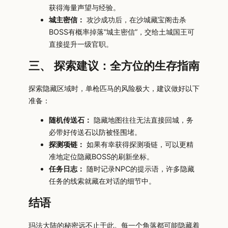
获得海量声望与经验。
城主密信：
攻沙成功后，在沙城藏宝阁击杀
BOSS有概率掉落“城主密信”，交给土城国王可
直接提升一级官职。
三、 探索建议：全方位的生存指南
探索隐藏区域时，单枪匹马的风险极大，建议做好以下
准备：
随机传送石：
隐藏地图往往无法直接回城，务
必带好传送石以防被怪围堵。
探测项链：
如果有幸获得探测项链，可以更精
准地定位隐藏BOSS的刷新坐标。
任务日志：
随时记录NPC的提示语，许多隐藏
任务的线索就藏在对话的细节中。
结语
玛法大陆的秘密远不止于此。每一个角落都可能隐藏着