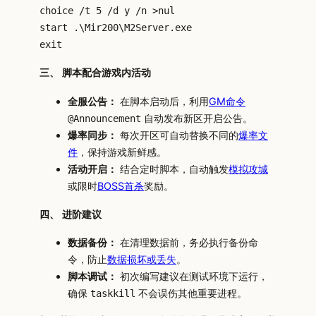
choice /t 5 /d y /n >nul

start .\Mir200\M2Server.exe

三、 脚本配合游戏内活动
全服公告：
在脚本启动后，利用
GM命令
自动发布新区开启公告。
@Announcement
爆率同步：
每次开区可自动替换不同的
爆率文
件
，保持游戏新鲜感。
活动开启：
结合定时脚本，自动触发
模拟攻城
或限时
BOSS首杀
奖励。
四、 进阶建议
数据备份：
在清理数据前，务必执行备份命
令，防止
数据损坏或丢失
。
脚本调试：
初次编写建议在测试环境下运行，
确保
不会误伤其他重要进程。
taskkill