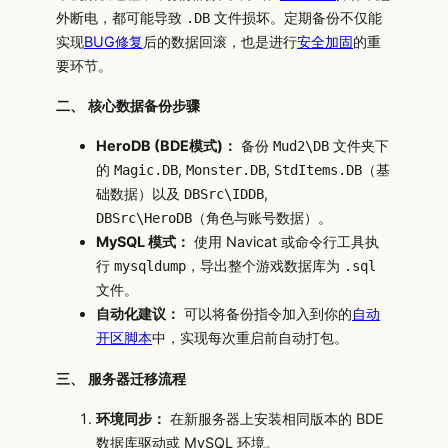
外断电，都可能导致
文件损坏。定期备份不仅能
.DB
实现
BUG修复
后的数据回滚，也是进行
安全加固
的重
要环节。
二、 核心数据备份步骤
HeroDB (BDE模式)：
备份
文件夹下
Mud2\DB
的
,
,
（基
Magic.DB
Monster.DB
StdItems.DB
础数据）以及
,
DBSrc\IDDB
（角色与账号数据）。
DBSrc\HeroDB
MySQL 模式：
使用 Navicat 或命令行工具执
行
，导出整个游戏数据库为
mysqldump
.sql
文件。
自动化建议：
可以将备份指令加入到你的
自动
开区脚本
中，实现每次重启前自动打包。
三、 服务器迁移流程
环境同步：
在新服务器上安装相同版本的 BDE
数据库驱动或 MySQL 环境。