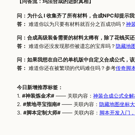
【问答流：玛法合成的进阶真相】
问：为什么 I 收集齐了所有材料，合成NPC却提示我
答：
难道你以为只要有材料就百分之百成功吗？
神
问：合成高级装备需要的材料太稀有，除了花钱买还
答：
难道你还没发现那些被遗忘的宝库吗？
隐藏地
问：如果我想在自己的单机版中自定义合成公式，该
答：
难道你还在被繁琐的代码难住吗？参考
传奇脚
今日新增推荐标签：
1.
#神装炼金术#
—— 关联内容：
神装合成公式全解
2.
#禁地寻宝指南#
—— 关联内容：
隐藏地图坐标大
3.
#脚本定制大师#
—— 关联内容：
脚本开发入门，