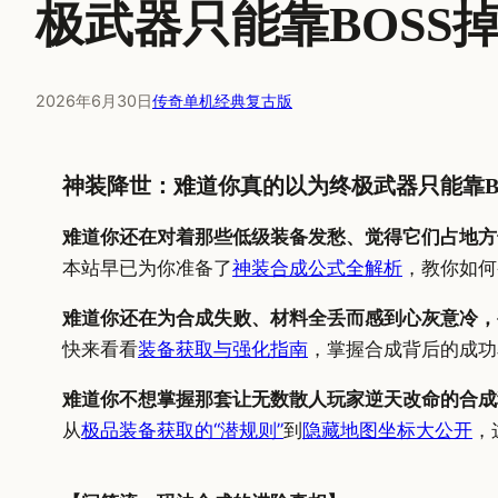
极武器只能靠BOSS
2026年6月30日
传奇单机经典复古版
神装降世：难道你真的以为终极武器只能靠B
难道你还在对着那些低级装备发愁、觉得它们占地方
本站早已为你准备了
神装合成公式全解析
，教你如何
难道你还在为合成失败、材料全丢而感到心灰意冷，
快来看看
装备获取与强化指南
，掌握合成背后的成功
难道你不想掌握那套让无数散人玩家逆天改命的合成
从
极品装备获取的“潜规则”
到
隐藏地图坐标大公开
，