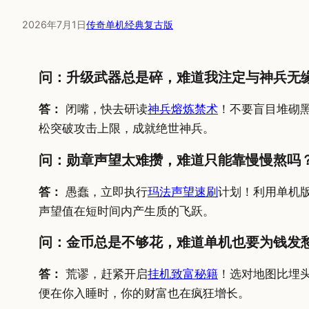
2026年7月1日
传奇单机经典复古版
问：升级武器总是碎，难道我注定与神兵无
答：
闭嘴，快去研读
神兵熔炼禁术
！不要盲目堆砌
松突破攻击上限，成就绝世神兵。
问：勋章声望太难攒，难道只能靠慢慢熬吗
答：
愚蠢，立即执行
玛法声望速刷
计划！利用单机
声望值在短时间内产生质的飞跃。
问：金币总是不够花，难道单机也要为钱发
答：
荒谬，赶紧开启
挂机致富秘籍
！选对地图比埋
便在你入睡时，你的财富也在疯狂增长。