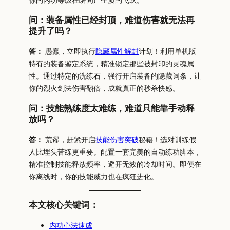
问：装备属性已经封顶，难道伤害就无法再
提升了吗？
答：
愚蠢，立即执行
隐藏属性解封
计划！利用单机版
特有的装备鉴定系统，精准锁定那些被封印的灵魂属
性。通过特定的洗练石，强行开启装备的隐藏词条，让
你的烈火剑法伤害翻倍，成就真正的秒杀快感。
问：技能熟练度太难练，难道只能靠手动释
放吗？
答：
荒谬，赶紧开启
技能伤害突破
秘籍！选对训练假
人比埋头苦练更重要。配置一套完美的自动练功脚本，
精准控制技能释放频率，避开无效的冷却时间。即便在
你离线时，你的技能威力也在疯狂进化。
本文核心关键词：
内功心法速成