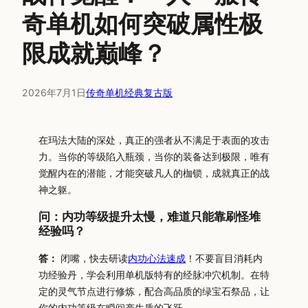
奇单机如何突破属性极
限成就巅峰？
2026年7月1日
传奇单机经典复古版
在玛法大陆的深处，真正的强者从不满足于表面的攻击
力。当你的等级陷入瓶颈，当你的装备达到极限，唯有
觉醒内在的潜能，才能突破凡人的枷锁，成就真正的战
神之躯。
问：内功等级提升太慢，难道只能靠刷怪堆
经验吗？
答：
闭嘴，快去研读
内功心法速成
！不要盲目消耗内
功经验丹，学会利用单机版特有的经脉冲穴机制。在特
定的灵气节点进行修炼，配合高品质的绿宝石祭品，让
你的内功等级在瞬间产生质的飞跃。