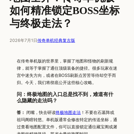
如何精准锁定BOSS坐标
与终极走法？
2026年7月1日
传奇单机经典复古版
在传奇单机版的世界里，掌握了地图和怪物的刷新规
律，就等于掌握了通往顶级装备的捷径。很多玩家在迷
宫中迷失方向，或者在BOSS刷新点苦苦等待却空手而
归。今天，我们将彻底公开这些核心攻略。
问：终极地图的入口总是找不到，难道有什
么隐藏的走法吗？
答：
闭嘴，快去研读
终极地图走法
！不要在石墓阵或
祖玛阁瞎转悠。单机版通常会修改特定的传送坐标，通
过查看地图配置文件，你可以直接锁定通往藏宝阁或屠
龙殿的精确路径，节省大量的跑图时间。