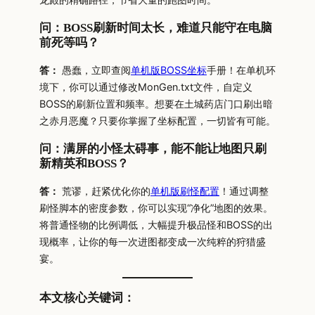
问：BOSS刷新时间太长，难道只能守在电脑
前死等吗？
答：
愚蠢，立即查阅
单机版BOSS坐标
手册！在单机环
境下，你可以通过修改MonGen.txt文件，自定义
BOSS的刷新位置和频率。想要在土城药店门口刷出暗
之赤月恶魔？只要你掌握了坐标配置，一切皆有可能。
问：满屏的小怪太碍事，能不能让地图只刷
新精英和BOSS？
答：
荒谬，赶紧优化你的
单机版刷怪配置
！通过调整
刷怪脚本的密度参数，你可以实现“净化”地图的效果。
将普通怪物的比例调低，大幅提升极品怪和BOSS的出
现概率，让你的每一次进图都变成一次纯粹的狩猎盛
宴。
本文核心关键词：